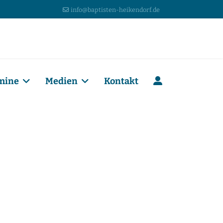
info@baptisten-heikendorf.de
mine
Medien
Kontakt