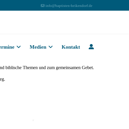
info@baptisten-heikendorf.de
ermine
Medien
Kontakt
und biblische Themen und zum gemeinsamen Gebet.
eg.