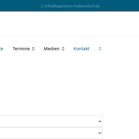
info@baptisten-heikendorf.de
te
Termine
Medien
Kontakt