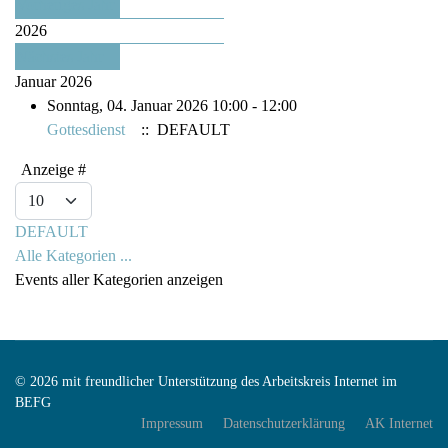
Vorheriges Jahr
2026
Nächstes Jahr
Januar 2026
Sonntag, 04. Januar 2026 10:00 - 12:00
Gottesdienst
:: DEFAULT
Limite der Paginierungsliste
Anzeige #
DEFAULT
Alle Kategorien ...
Events aller Kategorien anzeigen
© 2026 mit freundlicher Unterstützung des Arbeitskreis Internet im
BEFG
Impressum
Datenschutzerklärung
AK Internet